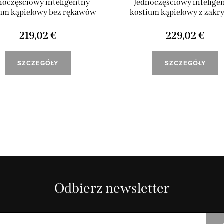
noczęściowy inteligentny
Jednoczęściowy intelige
um kąpielowy bez rękawów
kostium kąpielowy z zakr
“Swans”
plecami i rękawami „Sw
219,02 €
229,02 €
SZCZEGÓŁY
SZCZEGÓŁY
Odbierz newsletter