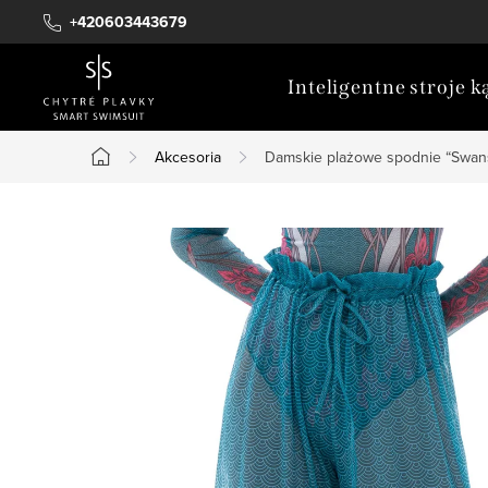
Przejść
+420603443679
do
treści
Inteligentne stroje 
Akcesoria
Damskie plażowe spodnie “Swan
Home