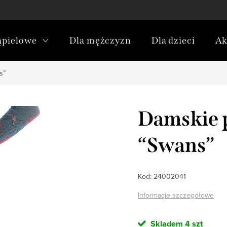
kąpielowe
Dla mężczyzn
Dla dzieci
Ak
s”
Damskie 
“Swans”
Kod:
24002041
Informacje szczegółowe
Skladem
4 szt