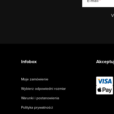
E-mail
V
S
t
Infobox
Akceptuj
o
p
Moje zamówienie
k
Wybierz odpowiedni rozmiar
a
Warunki i postanowienia
Polityka prywatności