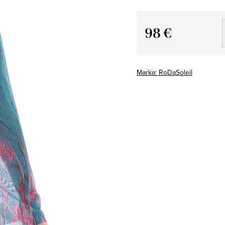
98 €
Cena
jednostkowa:
Marka:
RoDaSoleil