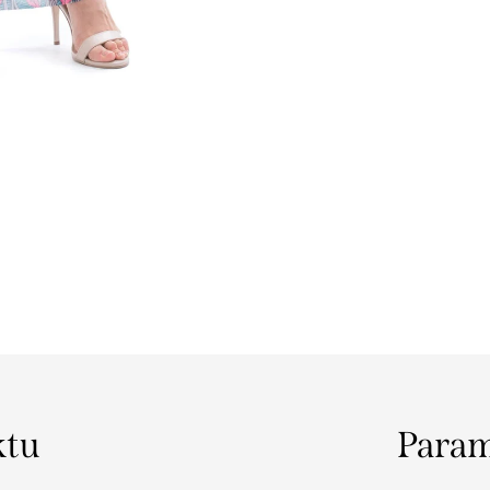
ktu
Param