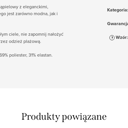
kąpielowy z eleganckimi,
Kategoria
go jest zarówno modna, jak i
Gwarancj
ym ciele, nie zapomnij nałożyć
Wzór
:
?
rzez odzież plażową.
9% poliester, 31% elastan.
Produkty powiązane