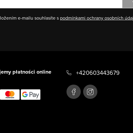
ložením e-mailu souhlasíte s
podmínkami ochrany osobních úda
emy płatności online
+420603443679