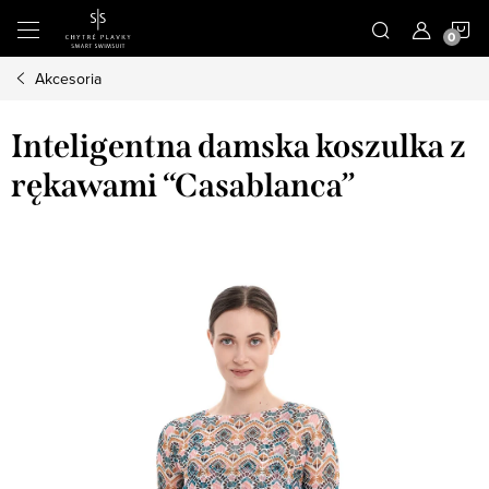
Przejść
K
do
treści
Akcesoria
Inteligentna damska koszulka z
rękawami “Casablanca”