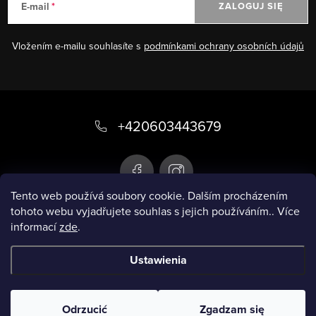
E-mail
ZALOGUJ SIĘ
Vložením e-mailu souhlasíte s
podmínkami ochrany osobních údajů
S
t
+420603443679
o
p
k
Tento web používá soubory cookie. Dalším procházením
tohoto webu vyjadřujete souhlas s jejich používáním.. Více
a
informací
zde
.
Infobox
Ustawienia
Copyright 2026
Inteligentne stroje kąpielowe
.
Wszystkie prawa zastrzeżone.
Odrzucić
Zgadzam się