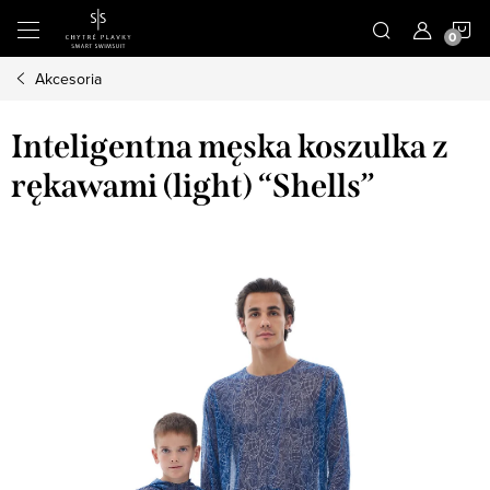
Przejść
K
do
treści
Akcesoria
Inteligentna męska koszulka z
rękawami (light) “Shells”