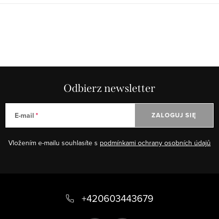
Odbierz newsletter
E-mail
ZALOGUJ SIĘ
Vložením e-mailu souhlasíte s
podmínkami ochrany osobních údajů
S
t
+420603443679
o