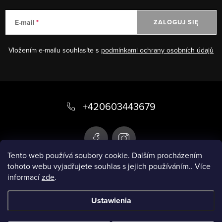
E-mail
ZALOGUJ SIĘ
Vložením e-mailu souhlasíte s
podmínkami ochrany osobních údajů
S
t
+420603443679
o
p
k
Tento web používá soubory cookie. Dalším procházením
tohoto webu vyjadřujete souhlas s jejich používáním.. Více
a
informací
zde
.
Infobox
Ustawienia
Copyright 2026
Inteligentne stroje kąpielowe
.