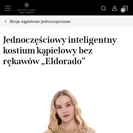
Przejść
K
do
treści
Stroje kąpielowe jednoczęściowe
Jednoczęściowy inteligentny
kostium kąpielowy bez
rękawów „Eldorado”