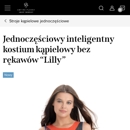
Przejść
K
do
treści
Stroje kąpielowe jednoczęściowe
Jednoczęściowy inteligentny
kostium kąpielowy bez
rękawów “Lilly”
Nowy