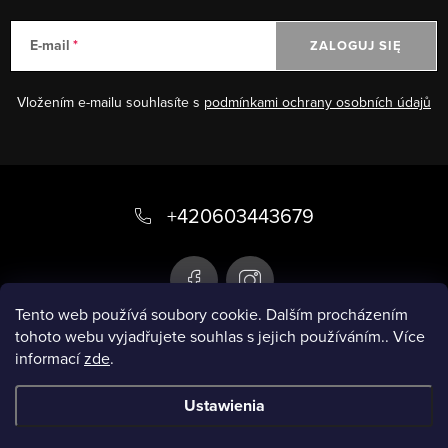
E-mail
ZALOGUJ SIĘ
Vložením e-mailu souhlasíte s
podmínkami ochrany osobních údajů
S
t
+420603443679
o
p
k
Tento web používá soubory cookie. Dalším procházením
tohoto webu vyjadřujete souhlas s jejich používáním.. Více
a
informací
zde
.
Infobox
Ustawienia
Copyright 2026
Inteligentne stroje kąpielowe
.