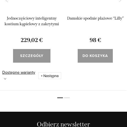
Jednoczęściowy inteligentny
Damskie spodnie plażowe “Lilly”
kostium kąpielowy z zakrytymi
plecami i rękawami „Lily”
229,02 €
98 €
SZCZEGÓŁY
DO KOSZYKA
Dostępne warianty
+ Następna
Odbierz newsletter