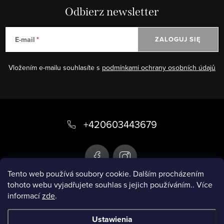
Odbierz newsletter
E-mail
ZALOGUJ SIĘ
Vložením e-mailu souhlasíte s
podmínkami ochrany osobních údajů
S
t
+420603443679
o
p
k
Tento web používá soubory cookie. Dalším procházením
tohoto webu vyjadřujete souhlas s jejich používáním.. Více
a
informací
zde
.
Infobox
Ustawienia