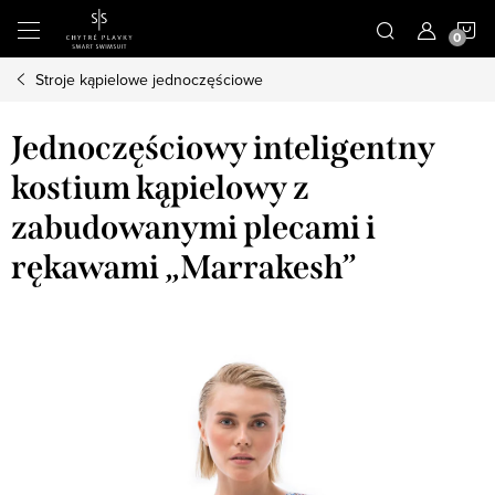
Przejść
K
do
treści
Stroje kąpielowe jednoczęściowe
Jednoczęściowy inteligentny
kostium kąpielowy z
zabudowanymi plecami i
rękawami „Marrakesh”