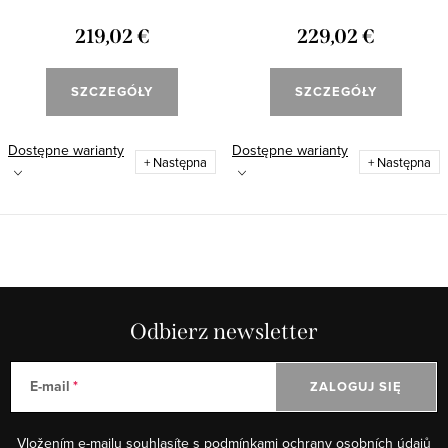
219,02 €
229,02 €
SZCZEGÓŁY
SZCZEGÓŁY
Dostępne warianty
Dostępne warianty
+ Następna
+ Następna
Odbierz newsletter
E-mail
ZALOGUJ SIĘ
Vložením e-mailu souhlasíte s
podmínkami ochrany osobních údajů