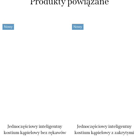
Produkty powiązane
Nowy
Nowy
Jednoczęściowy inteligentny
Jednoczęściowy inteligentny
kostium kąpielowy bez rękawów
kostium kąpielowy z zakrytymi
“Swans”
plecami i rękawami „Swans”