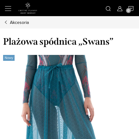
Przejść
K
do
treści
Akcesoria
Plażowa spódnica „Swans”
Nowy