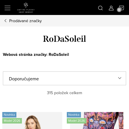
Přejít
N
na
obsah
Prodávané značky
K
RoDaSoleil
Webová stránka značky:
RoDaSoleil
Ř
Doporučujeme
a
Nejlevnější
315
položek celkem
z
e
Nejdražší
V
n
Novinka
Novinka
ý
Nejprodávanější
Model 2026
Model 2026
í
p