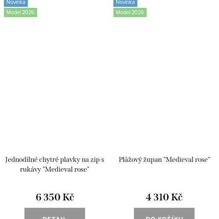
Novinka
Novinka
Model 2026
Model 2026
Jednodílné chytré plavky na zip s
Plážový župan "Medieval rose"
rukávy "Medieval rose"
6 350 Kč
4 310 Kč