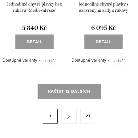
Jednodílné chytré plavky bez
Jednodílné chytré plavky s
rukávů "Medieval rose"
uzavřenými zády s rukávy
"Medieval rose"
5 840 Kč
6 095 Kč
DETAIL
DETAIL
Dostupné varianty
Dostupné varianty
+ další
+ další
O
NAČÍST 12 DALŠÍCH
v
l
á
S
1
27
d
t
a
r
c
á