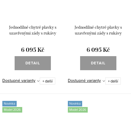
Jednodílné chytré plavky s
Jednodílné chytré plavky s
uzavřenými zády s rukávy
uzavřenými zády s rukávy
"Medieval gray"
"Medieval blue"
6 095 Kč
6 095 Kč
DETAIL
DETAIL
Dostupné varianty
Dostupné varianty
+ další
+ další
Novinka
Novinka
Model 2026
Model 2026