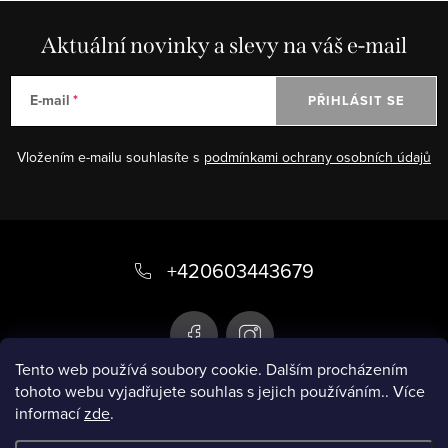
í
n
p
Aktuální novinky a slevy na váš e-mail
k
r
o
v
E-mail
PŘIHLÁSIT SE
v
k
á
y
n
Vložením e-mailu souhlasíte s
podmínkami ochrany osobních údajů
v
í
ý
p
Z
i
á
+420603443679
s
p
u
a
t
Tento web používá soubory cookie. Dalším procházením
tohoto webu vyjadřujete souhlas s jejich používáním.. Více
í
informací
zde
.
Infobox