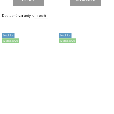
DETAIL
DO KOŠÍKU
Dostupné varianty
+ další
Novinka
Novinka
Model 2026
Model 2026