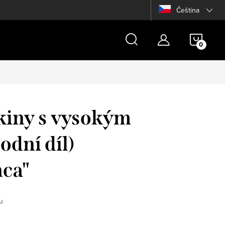
Čeština
NÁKU
KOŠÍ
kiny s vysokým
odní díl)
nca"
u