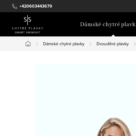
Přejít
+420603443679
na
obsah
Dámské chytré plavk
Dámské chytré plavky
Dvoudílné plavky
Domů