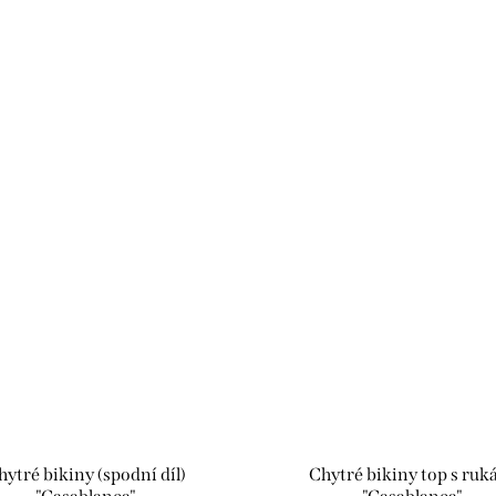
hytré bikiny (spodní díl)
Chytré bikiny top s ruk