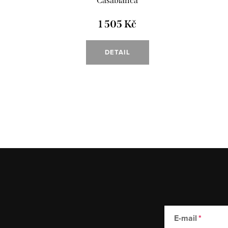
"Casablanca"
1 505 Kč
DETAIL
E-mail