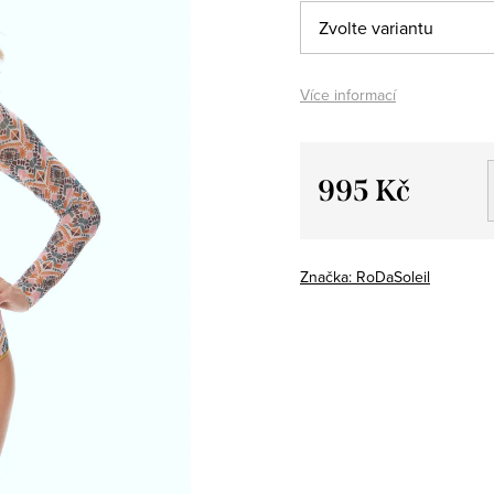
Více informací
995 Kč
Měrná
cena:
Značka:
RoDaSoleil