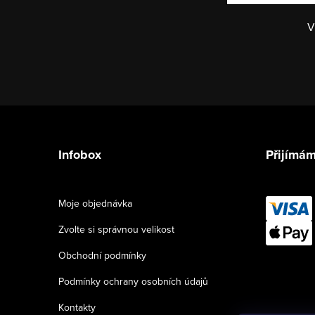
V
Z
á
Infobox
Přijímám
p
a
Moje objednávka
t
Zvolte si správnou velikost
í
Obchodní podmínky
Podmínky ochrany osobních údajů
Kontakty