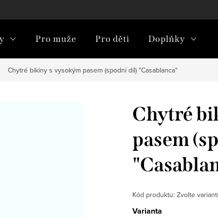
y
Pro muže
Pro děti
Doplňky
Chytré bikiny s vysokým pasem (spodní díl) "Casablanca"
Chytré bi
pasem (sp
"Casabla
Kód produktu:
Zvolte variant
Varianta