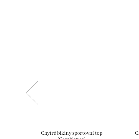
kapucí
Chytré bikiny sportovní top
C