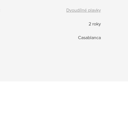
:
Dvoudílné plavky
2 roky
Casablanca