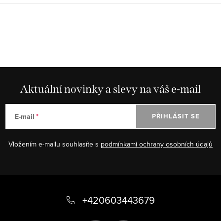
Aktuální novinky a slevy na váš e-mail
E-mail
PŘIHLÁSIT SE
Vložením e-mailu souhlasíte s
podmínkami ochrany osobních údajů
Z
á
+420603443679
p