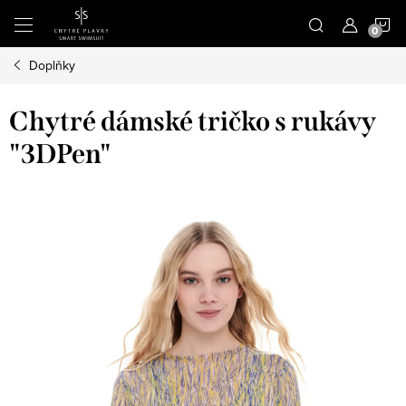
Přejít
N
na
obsah
Doplňky
K
Chytré dámské tričko s rukávy
"3DPen"