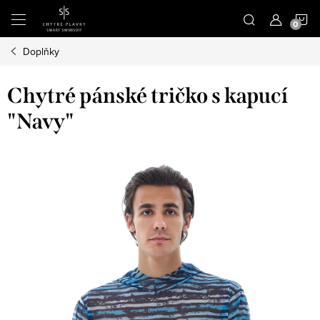
Přejít
N
na
obsah
Doplňky
K
Chytré pánské tričko s kapucí
"Navy"