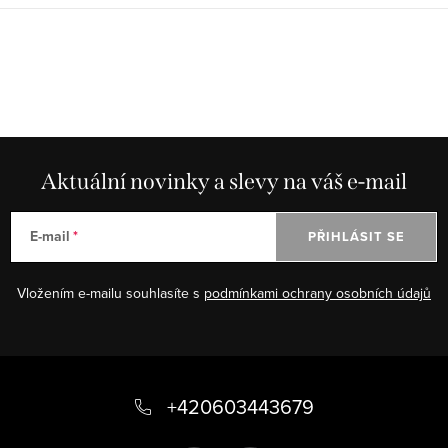
Aktuální novinky a slevy na váš e-mail
E-mail
PŘIHLÁSIT SE
Vložením e-mailu souhlasíte s
podmínkami ochrany osobních údajů
Z
á
+420603443679
p