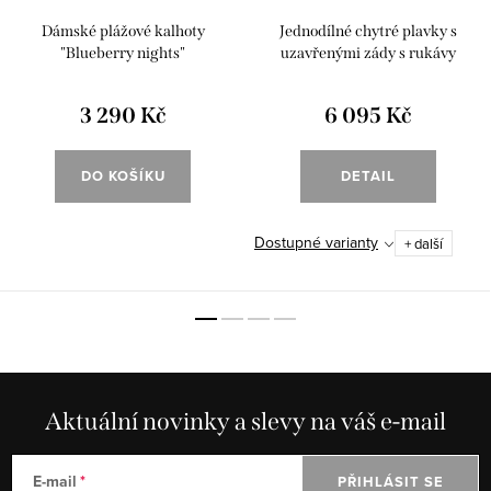
Dámské plážové kalhoty
Jednodílné chytré plavky s
"Blueberry nights"
uzavřenými zády s rukávy
"Blueberry nights"
3 290 Kč
6 095 Kč
DO KOŠÍKU
DETAIL
Dostupné varianty
+ další
Aktuální novinky a slevy na váš e-mail
E-mail
PŘIHLÁSIT SE