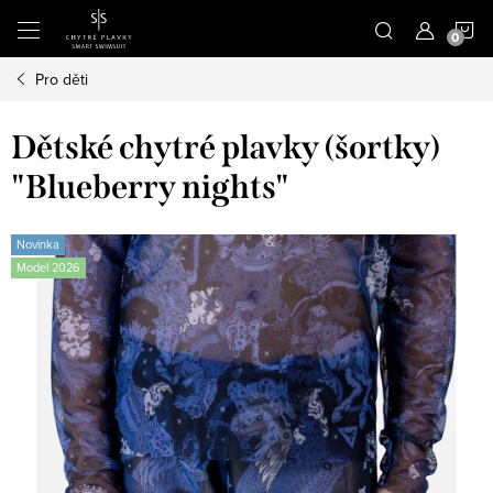
Přejít
N
na
obsah
Pro děti
K
Dětské chytré plavky (šortky)
"Blueberry nights"
Novinka
Model 2026