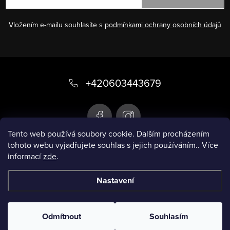
Vložením e-mailu souhlasíte s
podmínkami ochrany osobních údajů
Z
á
+420603443679
p
a
t
Tento web používá soubory cookie. Dalším procházením
tohoto webu vyjadřujete souhlas s jejich používáním.. Více
í
informací
zde
.
Infobox
Nastavení
Copyright 2026
Chytré plavky
. Všechna práva
vyhrazena.
Odmítnout
Souhlasím
Vytvořil Shoptet