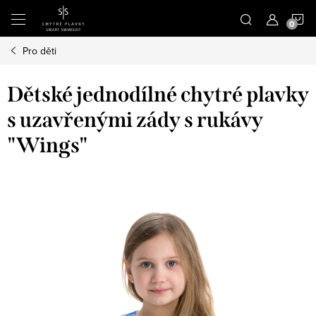
Přejít
N
na
obsah
Pro děti
K
Dětské jednodílné chytré plavky
s uzavřenými zády s rukávy
"Wings"