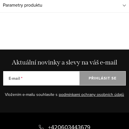
Parametry produktu
Aktuální novinky a slevy na váš e-mail
E-mail
PŘIHLÁSIT SE
Vložením e-mailu souhlasíte s
podmínkami ochrany osobních údajů
Z
á
+420603443679