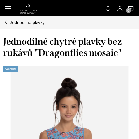
Přejít
N
na
obsah
Jednodílné plavky
K
Jednodílné chytré plavky bez
rukávů "Dragonflies mosaic"
Novinka