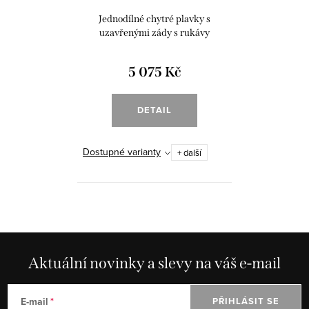
Jednodílné chytré plavky s
uzavřenými zády s rukávy
"Dragonflies mosaic"
5 075 Kč
DETAIL
Dostupné varianty
+ další
Aktuální novinky a slevy na váš e-mail
E-mail
PŘIHLÁSIT SE