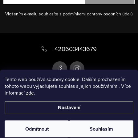
Vložením e-mailu souhlasíte s
podmínkami ochrany osobních údajů
Z
á
+420603443679
p
a
t
Tento web používá soubory cookie. Dalším procházením
tohoto webu vyjadřujete souhlas s jejich používáním.. Více
í
informací
zde
.
Infobox
Nastavení
Copyright 2026
Chytré plavky
. Všechna práva
vyhrazena.
Odmítnout
Souhlasím
Vytvořil Shoptet