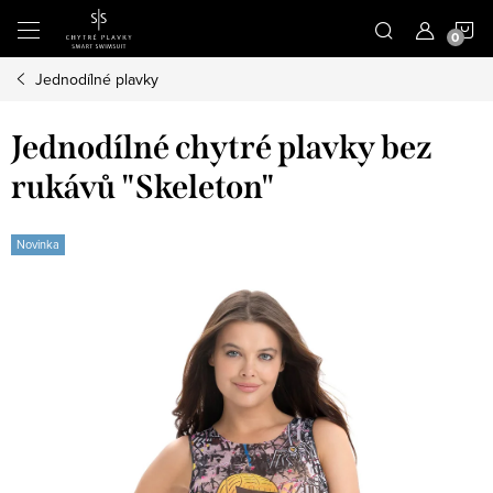
Přejít
N
na
obsah
Jednodílné plavky
K
Jednodílné chytré plavky bez
rukávů "Skeleton"
Novinka