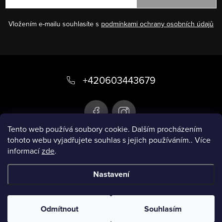
Vložením e-mailu souhlasíte s
podmínkami ochrany osobních údajů
Z
á
+420603443679
p
a
t
Tento web používá soubory cookie. Dalším procházením
tohoto webu vyjadřujete souhlas s jejich používáním.. Více
í
informací
zde
.
Infobox
Nastavení
Copyright 2026
Chytré plavky
. Všechna práva
vyhrazena.
Odmítnout
Souhlasím
Vytvořil Shoptet