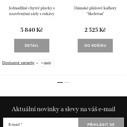
Jednodílné chytré plavky s
Dámské plážové kalhoty
uzavřenými zády s rukávy
"Skeleton"
"Skeleton"
5 840 Kč
2 525 Kč
DETAIL
DO KOŠÍKU
Dostupné varianty
+ další
Aktuální novinky a slevy na váš e-mail
E-mail
PŘIHLÁSIT SE