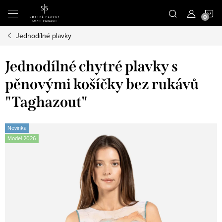
Přejít
N
na
obsah
Jednodílné plavky
K
Jednodílné chytré plavky s
pěnovými košíčky bez rukávů
"Taghazout"
Novinka
Model 2026