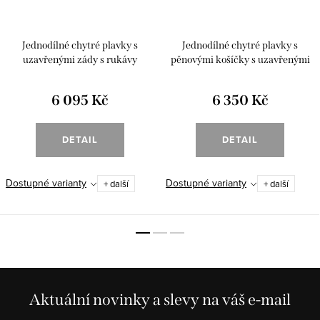
Jednodílné chytré plavky s
Jednodílné chytré plavky s
uzavřenými zády s rukávy
pěnovými košíčky s uzavřenými
"Taghazout"
zády a rukávy "Taghazout"
6 095 Kč
6 350 Kč
DETAIL
DETAIL
Dostupné varianty
Dostupné varianty
+ další
+ další
Aktuální novinky a slevy na váš e-mail