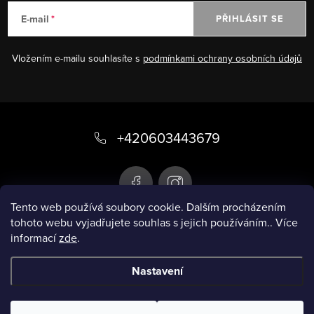
E-mail
PŘIHLÁSIT SE
Vložením e-mailu souhlasíte s
podmínkami ochrany osobních údajů
Z
á
+420603443679
p
a
t
Tento web používá soubory cookie. Dalším procházením
tohoto webu vyjadřujete souhlas s jejich používáním.. Více
í
informací
zde
.
Infobox
Nastavení
Copyright 2026
Chytré plavky
. Všechna práva
vyhrazena.