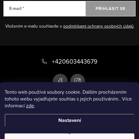
E-mail
PŘIHLÁSIT SE
Vložením e-mailu souhlasíte s
podmínkami ochrany osobních údajů
Z
á
+420603443679
p
a
t
Tento web používá soubory cookie. Dalším procházením
tohoto webu vyjadřujete souhlas s jejich používáním.. Více
í
informací
zde
.
Infobox
Nastavení
Copyright 2026
Chytré plavky
. Všechna práva
vyhrazena.