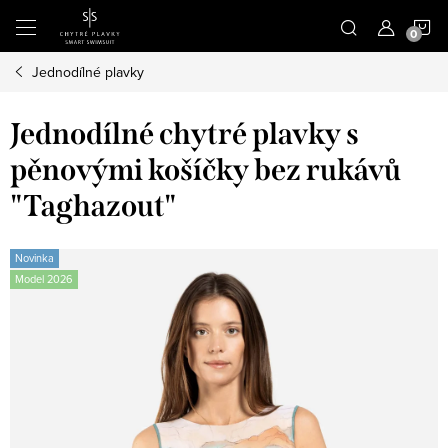
Přejít
N
na
obsah
Jednodílné plavky
K
Jednodílné chytré plavky s
pěnovými košíčky bez rukávů
"Taghazout"
Novinka
Model 2026