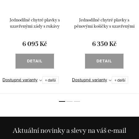
Jednodílné chytré plavky s
Jednodílné chytré plavky s
uzavřenými zády s rukávy
pěnovými košíčky s uzavřenými
"Taghazout"
zády a rukávy "Taghazout"
6 095 Kč
6 350 Kč
DETAIL
DETAIL
Dostupné varianty
Dostupné varianty
+ další
+ další
Aktuální novinky a slevy na váš e-mail