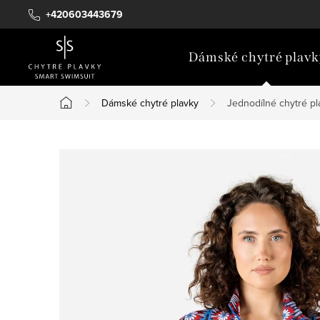
Přejít
+420603443679
na
obsah
Dámské chytré plavk
Dámské chytré plavky
Jednodílné chytré pl
Domů