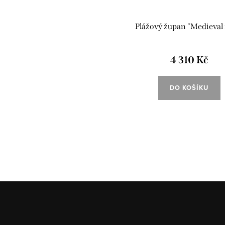
Plážový župan "Medieval 
4 310 Kč
DO KOŠÍKU