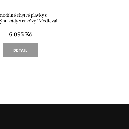
nodílné chytré plavky s
ými zády s rukávy "Medieval
rose"
6 095 Kč
DETAIL