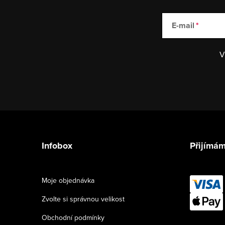
E-mail
V
Z
á
Infobox
Přijímám
p
a
Moje objednávka
t
Zvolte si správnou velikost
í
Obchodní podmínky