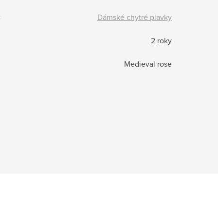
:
Dámské chytré plavky
2 roky
Medieval rose