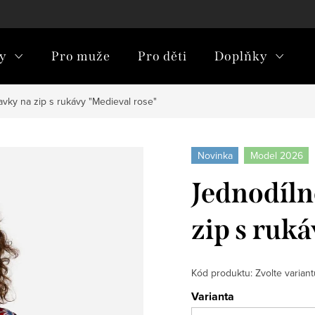
y
Pro muže
Pro děti
Doplňky
avky na zip s rukávy "Medieval rose"
Novinka
Model 2026
Jednodíln
zip s ruk
Kód produktu:
Zvolte variant
Varianta