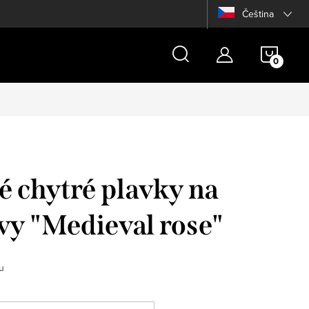
Čeština
NÁKU
KOŠÍ
é chytré plavky na
ávy "Medieval rose"
u