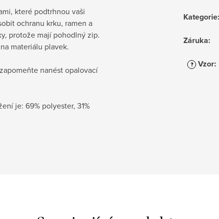
mi, které podtrhnou vaši
Kategorie
sobit ochranu krku, ramen a
ky, protože mají pohodlný zip.
Záruka
:
na materiálu plavek.
Vzor
:
?
ezapomeňte nanést opalovací
ení je: 69% polyester, 31%