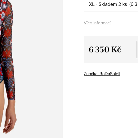
Více informací
6 350 Kč
Měrná
cena:
Značka:
RoDaSoleil