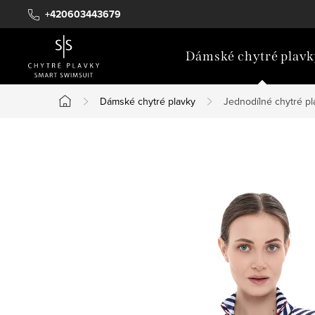
Přejít
+420603443679
na
obsah
Dámské chytré plavk
Dámské chytré plavky
Jednodílné chytré pla
Domů