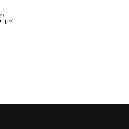
y s
tripes"