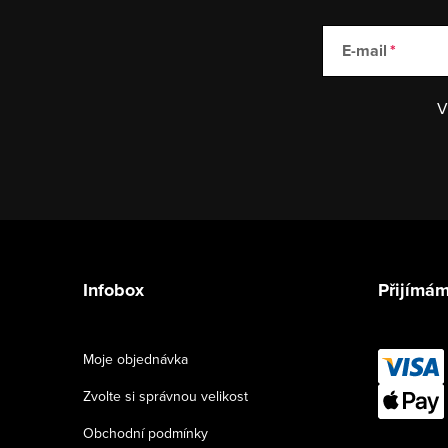
E-mail
V
Z
á
Infobox
Přijímám
p
a
Moje objednávka
t
Zvolte si správnou velikost
í
Obchodní podmínky