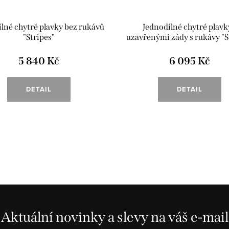
lné chytré plavky bez rukávů
Jednodílné chytré plavk
"Stripes"
uzavřenými zády s rukávy "S
5 840 Kč
6 095 Kč
DETAIL
DETAIL
Aktuální novinky a slevy na váš e-mail