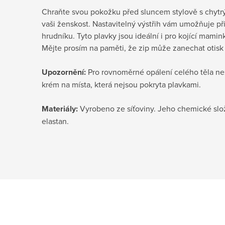
Chraňte svou pokožku před sluncem stylově s chytr
vaši ženskost. Nastavitelný výstřih vám umožňuje př
hrudníku. Tyto plavky jsou ideální i pro kojící mamin
Mějte prosím na paměti, že zip může zanechat otisk 
Upozornění:
Pro rovnoměrné opálení celého těla n
krém na místa, která nejsou pokryta plavkami.
Materiály:
Vyrobeno ze síťoviny. Jeho chemické slož
elastan.