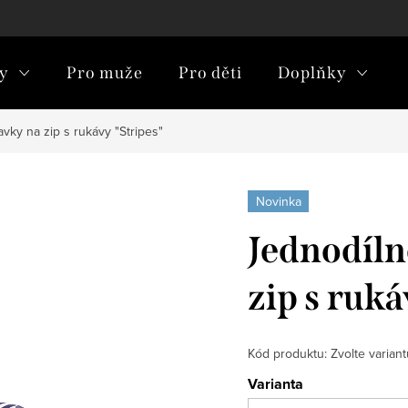
y
Pro muže
Pro děti
Doplňky
vky na zip s rukávy "Stripes"
Novinka
Jednodíln
zip s ruká
Kód produktu:
Zvolte variant
Varianta