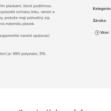
ými plavkami, které podtrhnou
Kategorie
izpůsobit ochranu krku, ramen a
ky, protože mají pohodlný zip.
Záruka
:
na materiálu plavek.
Vzor
:
?
ezapomeňte nanést opalovací
ení je: 69% polyester, 31%