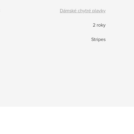
:
Dámské chytré plavky
2 roky
Stripes