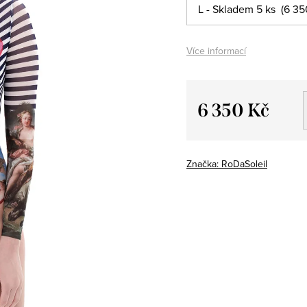
Více informací
6 350 Kč
Měrná
cena:
Značka:
RoDaSoleil