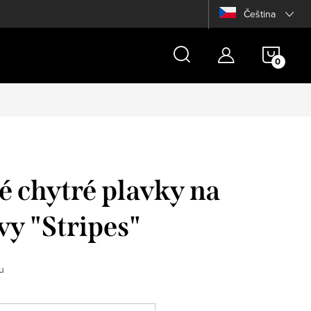
Čeština
NÁKU
KOŠÍ
é chytré plavky na
vy "Stripes"
u