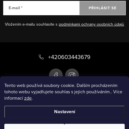
E-mail
PŘIHLÁSIT SE
Vložením e-mailu souhlasíte s
podmínkami ochrany osobních údajů
Z
á
+420603443679
p
a
t
Tento web používá soubory cookie. Dalším procházením
tohoto webu vyjadřujete souhlas s jejich používáním.. Více
í
informací
zde
.
Infobox
Nastavení
Copyright 2026
Chytré plavky
. Všechna práva
vyhrazena.