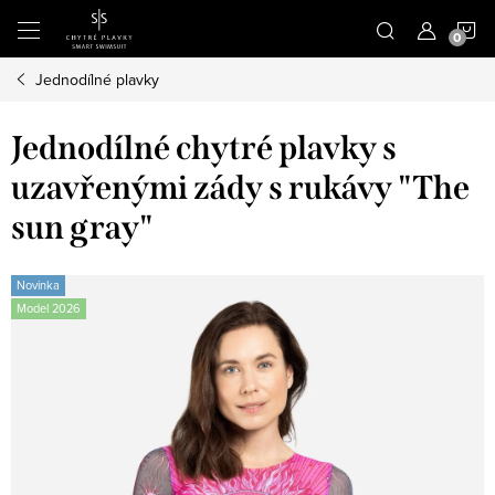
Přejít
N
na
obsah
Jednodílné plavky
K
Jednodílné chytré plavky s
uzavřenými zády s rukávy "The
sun gray"
Novinka
Model 2026