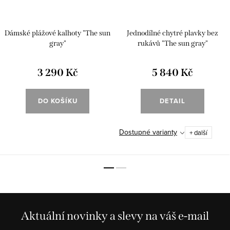
Dámské plážové kalhoty "The sun
Jednodílné chytré plavky bez
gray"
rukávů "The sun gray"
3 290 Kč
5 840 Kč
DO KOŠÍKU
DETAIL
Dostupné varianty
+ další
Aktuální novinky a slevy na váš e-mail