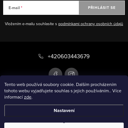
E-mail
PŘIHLÁSIT SE
Vložením e-mailu souhlasíte s
podmínkami ochrany osobních údajů
Z
á
+420603443679
p
a
t
Tento web používá soubory cookie. Dalším procházením
tohoto webu vyjadřujete souhlas s jejich používáním.. Více
í
informací
zde
.
Infobox
Nastavení
Copyright 2026
Chytré plavky
. Všechna práva
vyhrazena.