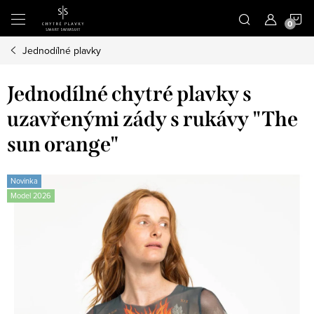
Přejít
N
na
obsah
Jednodílné plavky
K
Jednodílné chytré plavky s
uzavřenými zády s rukávy "The
sun orange"
Novinka
Model 2026