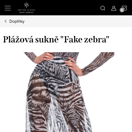
Přejít
N
na
obsah
Doplňky
K
Plážová sukně "Fake zebra"