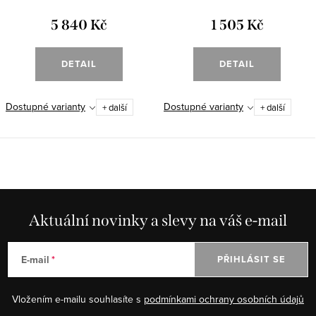
5 840 Kč
1 505 Kč
DETAIL
DETAIL
Dostupné varianty
Dostupné varianty
+ další
+ další
Aktuální novinky a slevy na váš e-mail
E-mail
PŘIHLÁSIT SE
Vložením e-mailu souhlasíte s
podmínkami ochrany osobních údajů