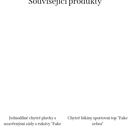
Související produkty
Jednodílné chytré plavky s
Chytré bikiny sportovní top "Fake
uzavřenými zády s rukávy "Fake
zebra"
zebra"