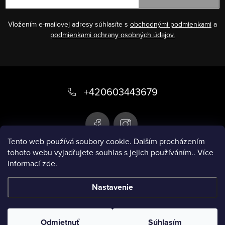
Vložením e-mailovej adresy súhlasíte s
obchodnými podmienkami
a
podmienkami ochrany osobných údajov.
Z
á
+420603443679
p
ä
t
Tento web používá soubory cookie. Dalším procházením
tohoto webu vyjadřujete souhlas s jejich používáním.. Více
i
informací
zde
.
Infobox
e
Nastavenie
Copyright 2026
Chytré plavky
. Všetky práva
vyhradené.
Odmietnuť
Súhlasím