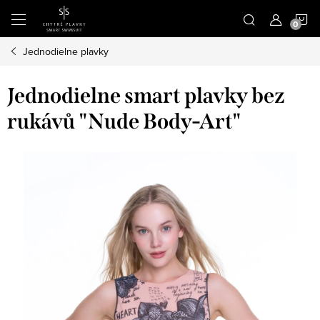
Prejsť
N
na
obsah
Jednodielne plavky
K
Jednodielne smart plavky bez
rukávů "Nude Body-Art"