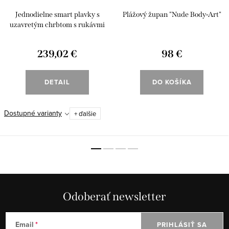
Jednodielne smart plavky s
Plážový župan "Nude Body-Art"
uzavretým chrbtom s rukávmi
"Nude Body-Art"
239,02 €
98 €
DETAIL
DO KOŠÍKA
Dostupné varianty
+ ďalšie
Odoberať newsletter
Email
PRIHLÁSIŤ SA