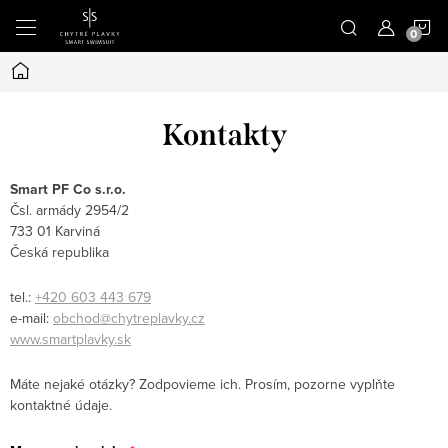
Prejsť
N
na
obsah
Domov
K
Kontakty
Smart PF Co s.r.o.
Čsl. armády 2954/2
733 01 Karviná
Česká republika
tel.:
+420 603 443 679
e-mail:
obchod@chytreplavky.cz
www.smartplavky.sk
Máte nejaké otázky? Zodpovieme ich. Prosím, pozorne vyplňte
kontaktné údaje.