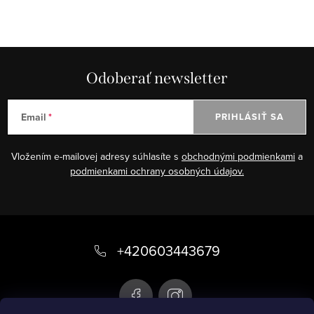
Odoberať newsletter
Email
PRIHLÁSIŤ SA
Vložením e-mailovej adresy súhlasíte s
obchodnými podmienkami
a
podmienkami ochrany osobných údajov.
Z
á
+420603443679
p
ä