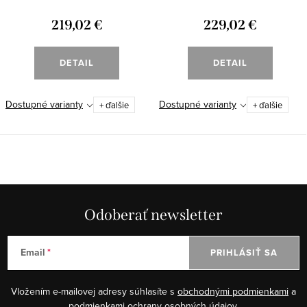
219,02 €
229,02 €
DETAIL
DETAIL
Dostupné varianty
Dostupné varianty
+ ďalšie
+ ďalšie
Odoberať newsletter
Email
PRIHLÁSIŤ SA
Vložením e-mailovej adresy súhlasíte s
obchodnými podmienkami
a
podmienkami ochrany osobných údajov.