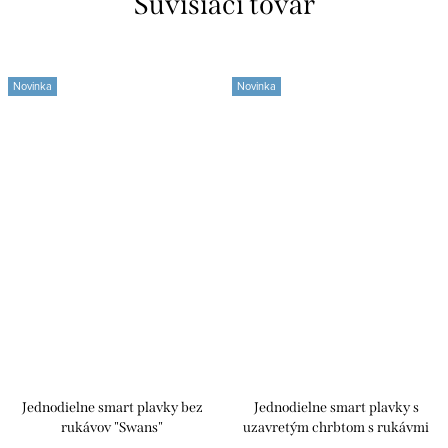
Súvisiaci tovar
Novinka
Novinka
Jednodielne smart plavky bez
Jednodielne smart plavky s
rukávov "Swans"
uzavretým chrbtom s rukávmi
"Swans"