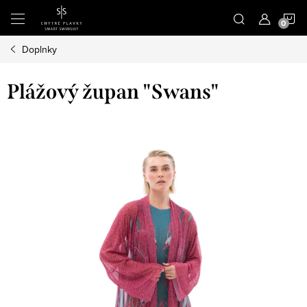
Prejsť
N
na
obsah
Doplnky
K
Plážový župan "Swans"