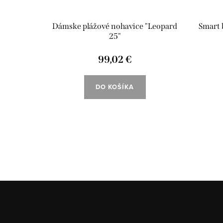
opard 25"
Dámske plážové nohavice "Leopard
Smart 
25"
99,02 €
DO KOŠÍKA