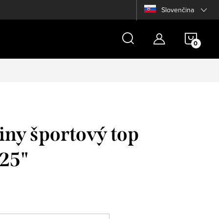
Slovenčina
NÁKU
KOŠÍ
iny športový top
 25"