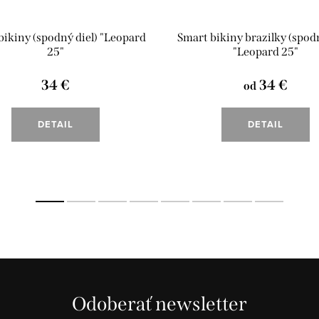
bikiny (spodný diel) "Leopard
Smart bikiny brazilky (spodn
25"
"Leopard 25"
34 €
34 €
od
DETAIL
DETAIL
Odoberať newsletter