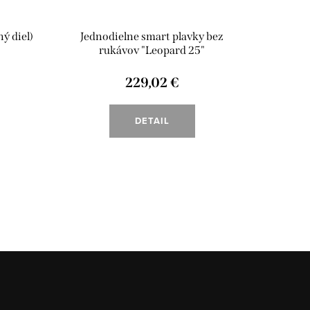
ý diel)
Jednodielne smart plavky bez
Jedno
rukávov "Leopard 25"
rukávov
229,02 €
DETAIL