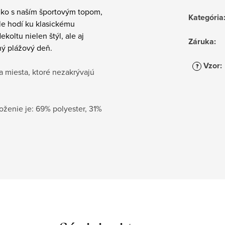
slnko s naším športovým topom,
Kategória
ale hodí ku klasickému
oltu nielen štýl, ale aj
Záruka
:
ný plážový deň.
Vzor
:
?
 miesta, ktoré nezakrývajú
ženie je: 69% polyester, 31%