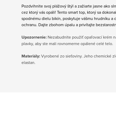
Pozdvihnite svoj plážový štýl a zažiarte jasne ako 
cez ktorý vás opáli! Tento smart top, ktorý sa dokon
spodnému dielu bikín, poskytuje vášmu hrudníku a dek
ochranu. Dajte zbohom úpalu a privítajte bezstarost
Upozornenie:
Nezabudnite použiť opaľovací krém na
plavky, aby ste mali rovnomerne opálené celé telo.
Materiály:
Vyrobené zo sieťoviny. Jeho chemické zlo
elastan.