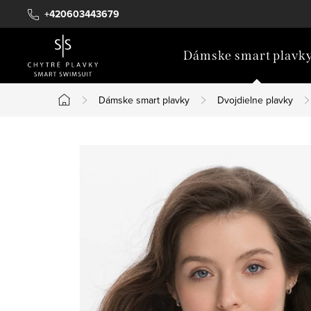
Prejsť
+420603443679
na
obsah
Dámske smart plavk
Dámske smart plavky
Dvojdielne plavky
Domov