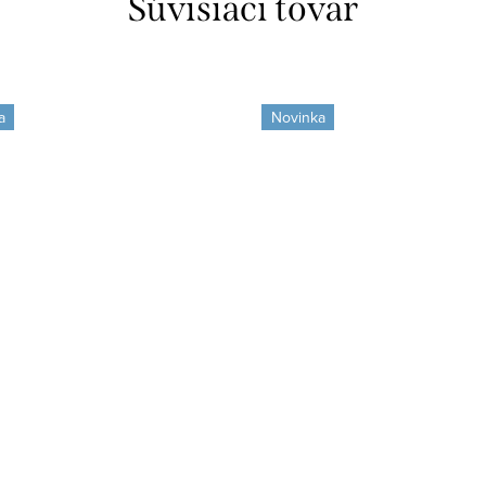
Súvisiaci tovar
a
Novinka