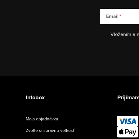
Email
Vložením e-m
Z
á
Infobox
Prijímam
p
ä
Moja objednávka
t
Zvoľte si správnu veľkosť