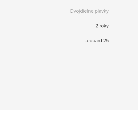
:
Dvojdielne plavky
2 roky
Leopard 25