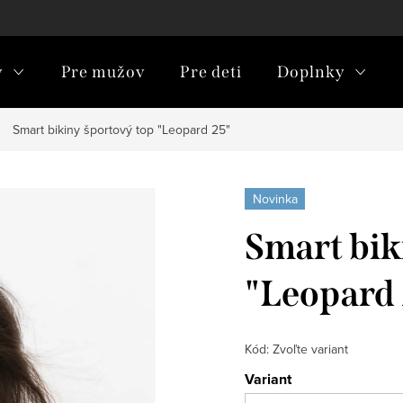
y
Pre mužov
Pre deti
Doplnky
Smart bikiny športový top "Leopard 25"
Novinka
Smart bik
"Leopard
Kód:
Zvoľte variant
Variant