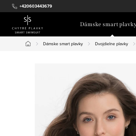
Prejsť
+420603443679
na
obsah
Dámske smart plavk
Dámske smart plavky
Dvojdielne plavky
Domov