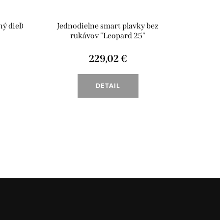
ý diel)
Jednodielne smart plavky bez
Jedno
rukávov "Leopard 25"
rukávov
229,02 €
DETAIL