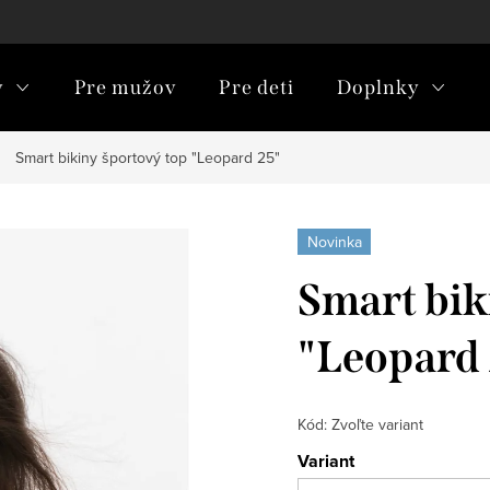
y
Pre mužov
Pre deti
Doplnky
Smart bikiny športový top "Leopard 25"
Novinka
Smart bik
"Leopard
Kód:
Zvoľte variant
Variant