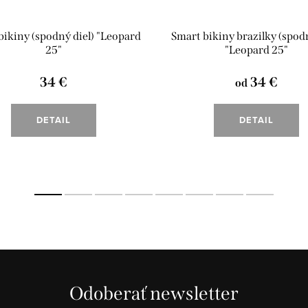
bikiny (spodný diel) "Leopard
Smart bikiny brazilky (spodn
25"
"Leopard 25"
34 €
34 €
od
DETAIL
DETAIL
Odoberať newsletter