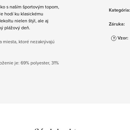
slnko s naším športovým topom,
Kategória
ale hodí ku klasickému
oltu nielen štýl, ale aj
Záruka
:
ný plážový deň.
Vzor
:
?
 miesta, ktoré nezakrývajú
ženie je: 69% polyester, 31%