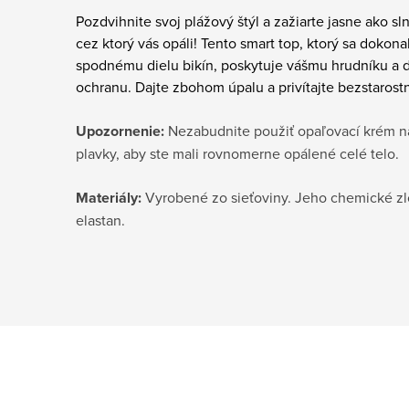
Pozdvihnite svoj plážový štýl a zažiarte jasne ako 
cez ktorý vás opáli! Tento smart top, ktorý sa dokon
spodnému dielu bikín, poskytuje vášmu hrudníku a dek
ochranu. Dajte zbohom úpalu a privítajte bezstarost
Upozornenie:
Nezabudnite použiť opaľovací krém na
plavky, aby ste mali rovnomerne opálené celé telo.
Materiály:
Vyrobené zo sieťoviny. Jeho chemické zlo
elastan.