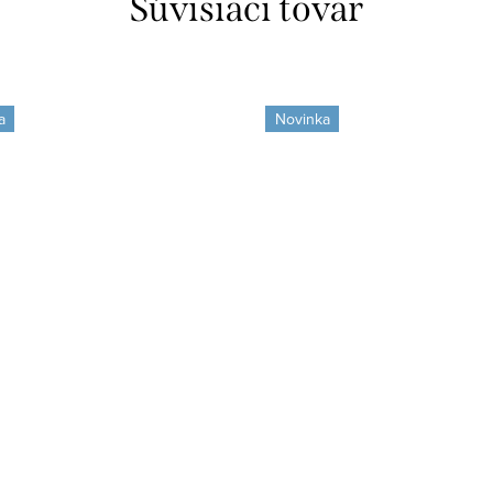
Súvisiaci tovar
a
Novinka