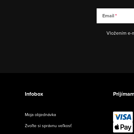
Email
Vložením e-m
Z
á
Infobox
Prijímam
p
ä
Moja objednávka
t
Zvoľte si správnu veľkosť