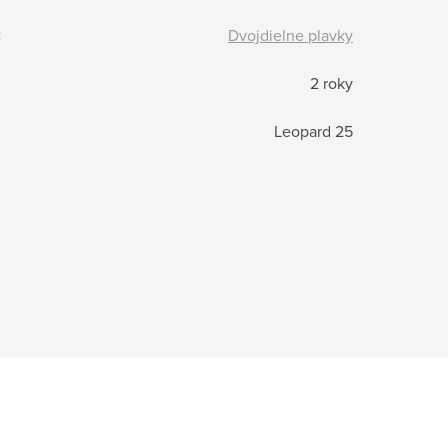
:
Dvojdielne plavky
2 roky
Leopard 25