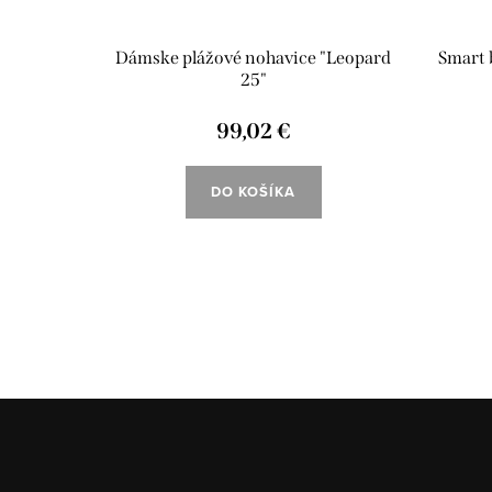
opard 25"
Dámske plážové nohavice "Leopard
Smart 
25"
99,02 €
DO KOŠÍKA