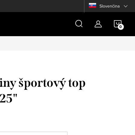
Slovenčina
NÁKU
KOŠÍ
iny športový top
 25"