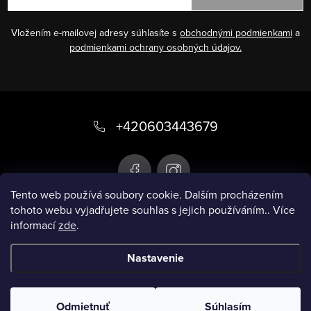
Vložením e-mailovej adresy súhlasíte s
obchodnými podmienkami
a
podmienkami ochrany osobných údajov.
Z
á
+420603443679
p
ä
t
Tento web používá soubory cookie. Dalším procházením
tohoto webu vyjadřujete souhlas s jejich používáním.. Více
i
informací
zde
.
Infobox
e
Nastavenie
Copyright 2026
Chytré plavky
. Všetky práva
vyhradené.
Odmietnuť
Súhlasím