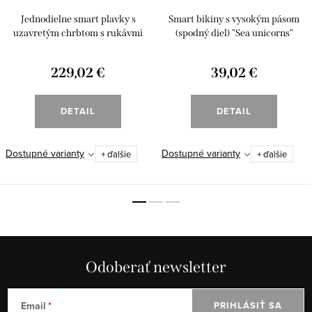
Jednodielne smart plavky s
Smart bikiny s vysokým pásom
uzavretým chrbtom s rukávmi
(spodný diel) "Sea unicorns"
"Sea unicorns"
229,02 €
39,02 €
DETAIL
DETAIL
Dostupné varianty
Dostupné varianty
+ ďalšie
+ ďalšie
Odoberať newsletter
Email
PRIHLÁSIŤ SA