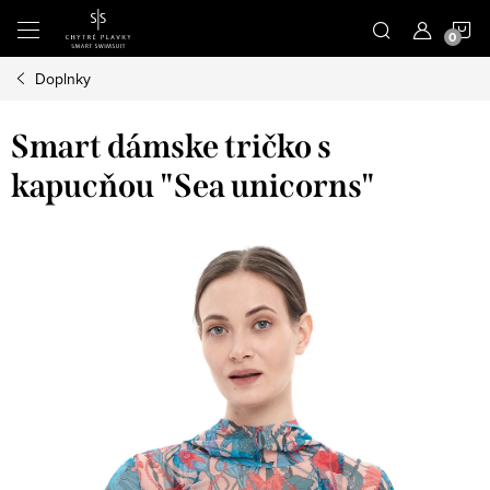
Prejsť
N
na
obsah
Doplnky
K
Smart dámske tričko s
kapucňou "Sea unicorns"