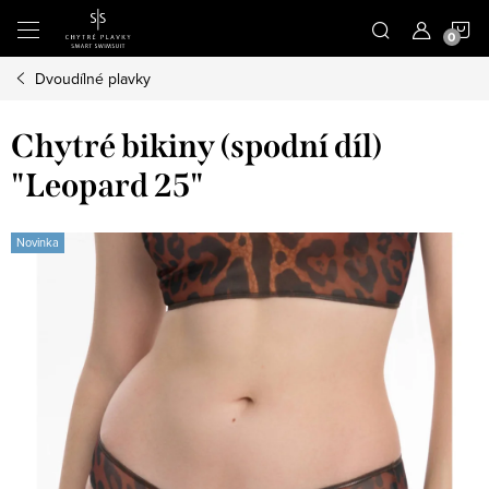
Přejít
N
na
obsah
Dvoudílné plavky
K
Chytré bikiny (spodní díl)
"Leopard 25"
Novinka