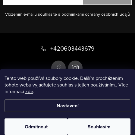
Vložením e-mailu souhlasíte s
podmínkami ochrany osobních údajů
Z
á
+420603443679
p
a
t
Tento web používá soubory cookie. Dalším procházením
tohoto webu vyjadřujete souhlas s jejich používáním.. Více
í
informací
zde
.
Infobox
Nastavení
Copyright 2026
Chytré plavky
. Všechna práva
vyhrazena.
Odmítnout
Souhlasím
Vytvořil Shoptet