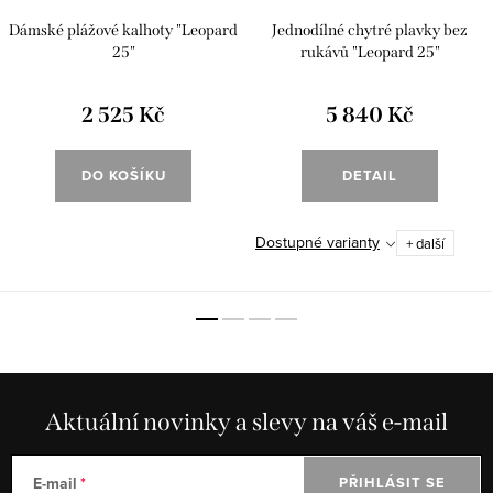
Dámské plážové kalhoty "Leopard
Jednodílné chytré plavky bez
25"
rukávů "Leopard 25"
2 525 Kč
5 840 Kč
DO KOŠÍKU
DETAIL
Dostupné varianty
+ další
Aktuální novinky a slevy na váš e-mail
E-mail
PŘIHLÁSIT SE