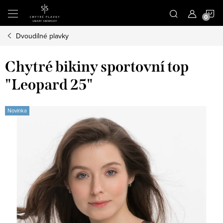
Přejít
N
na
obsah
Dvoudílné plavky
K
Chytré bikiny sportovní top
"Leopard 25"
Novinka