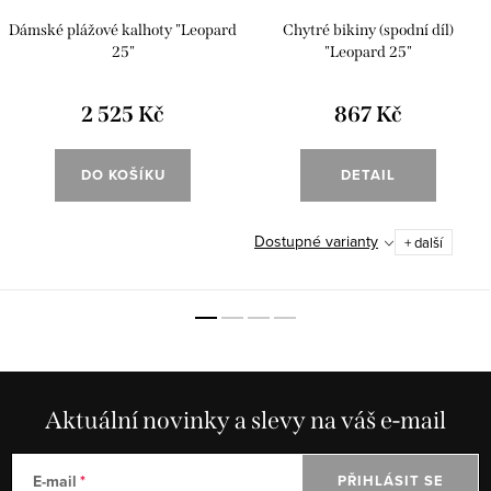
Dámské plážové kalhoty "Leopard
Chytré bikiny (spodní díl)
25"
"Leopard 25"
2 525 Kč
867 Kč
DO KOŠÍKU
DETAIL
Dostupné varianty
+ další
Aktuální novinky a slevy na váš e-mail
E-mail
PŘIHLÁSIT SE