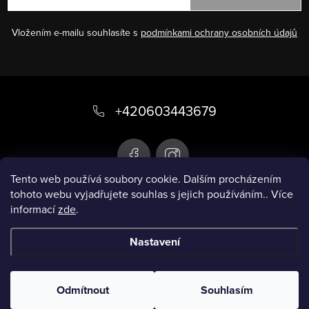
Vložením e-mailu souhlasíte s
podmínkami ochrany osobních údajů
Z
á
+420603443679
p
a
t
Tento web používá soubory cookie. Dalším procházením
tohoto webu vyjadřujete souhlas s jejich používáním.. Více
í
informací
zde
.
Infobox
Nastavení
Copyright 2026
Chytré plavky
. Všechna práva
vyhrazena.
Odmítnout
Souhlasím
Vytvořil Shoptet