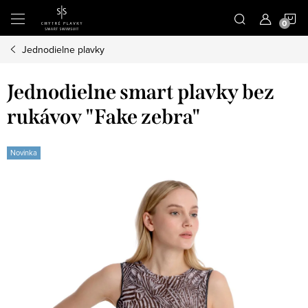
Prejsť
N
na
obsah
Jednodielne plavky
K
Jednodielne smart plavky bez
rukávov "Fake zebra"
Novinka