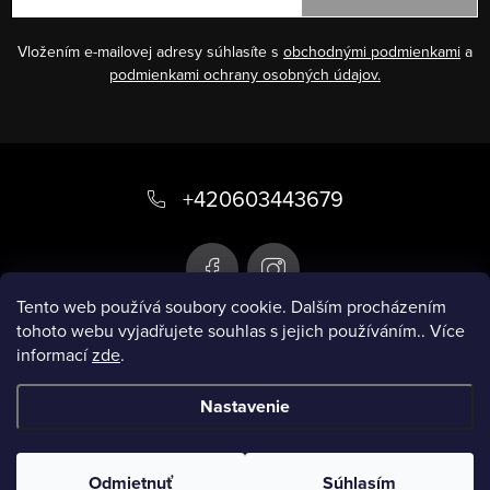
Vložením e-mailovej adresy súhlasíte s
obchodnými podmienkami
a
podmienkami ochrany osobných údajov.
Z
á
+420603443679
p
ä
t
Tento web používá soubory cookie. Dalším procházením
tohoto webu vyjadřujete souhlas s jejich používáním.. Více
i
informací
zde
.
Infobox
e
Nastavenie
Copyright 2026
Chytré plavky
. Všetky práva
vyhradené.
Odmietnuť
Súhlasím