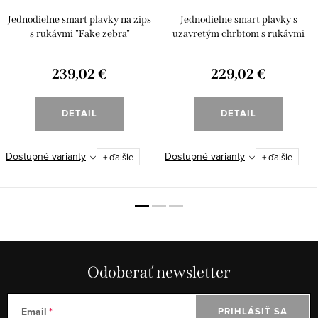
Jednodielne smart plavky na zips
Jednodielne smart plavky s
s rukávmi "Fake zebra"
uzavretým chrbtom s rukávmi
"Fake zebra"
239,02 €
229,02 €
DETAIL
DETAIL
Dostupné varianty
Dostupné varianty
+ ďalšie
+ ďalšie
Odoberať newsletter
Email
PRIHLÁSIŤ SA