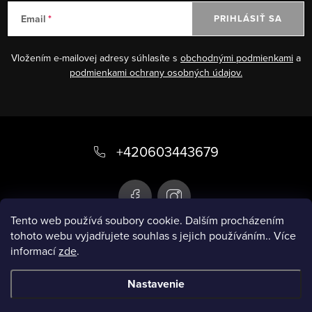
Email
PRIHLÁSIŤ SA
Vložením e-mailovej adresy súhlasíte s
obchodnými podmienkami
a
podmienkami ochrany osobných údajov.
Z
á
+420603443679
p
ä
t
Tento web používá soubory cookie. Dalším procházením
tohoto webu vyjadřujete souhlas s jejich používáním.. Více
i
informací
zde
.
Infobox
e
Nastavenie
Copyright 2026
Chytré plavky
. Všetky práva