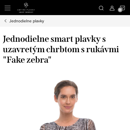
Prejsť
N
na
obsah
Jednodielne plavky
K
Jednodielne smart plavky s
uzavretým chrbtom s rukávmi
"Fake zebra"